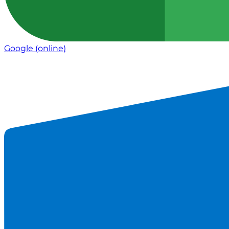
Google
(online)