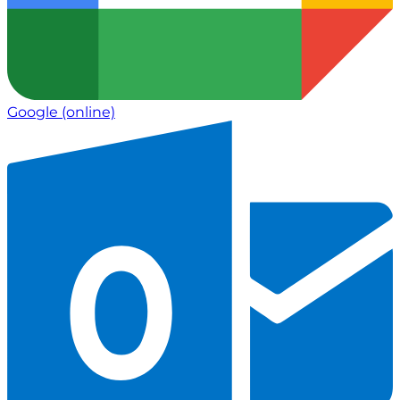
Google
(online)