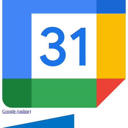
Google
(online)