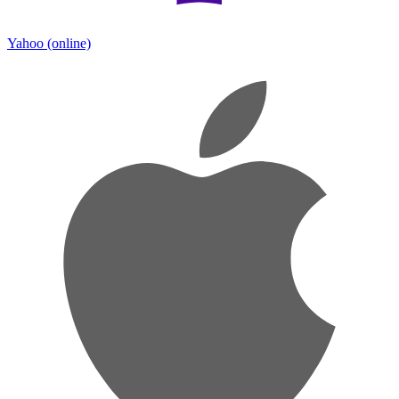
Yahoo
(online)