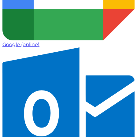
Google
(online)